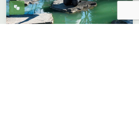
GGZ
Zorgprofessionals die werken in de geestelijke
gezondheidszorg