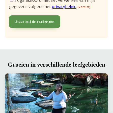
Ik ga akkoord met het verwerken van mijn
gegevens volgens het
privacybeleid
.
(Vereist)
(Vereist)
Groeien in verschillende leefgebieden