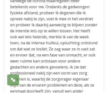
vanwege de corona maatregelen meer
betekenis voor me. Ondanks de gedwongen
fysieke afstand, probeer ik degenen die ik
spreek nabij te zijn, voel ik mee in het verdriet
en probeer ik daarbij aanwezig te blijven zonder
de intentie iets op te willen lossen. Het heeft
ook wel iets helends, merkte ik van de week
toen, na de intense huilbui, opluchting ontstond
om dat wat ze losliet. Ze zag waar ze in vast zat
en ervoer dat, na een fase van onmacht, er ook
weer ruimte kan ontstaan voor andere
gedachten en andere gevoelens. Ik zie dat
professioneel nabij zijn een vorm van zorg
verlenen is, waarbij de zorgvrager eigenaar
blijft van de ervaren problemen en deze, als ze
eenmaal doorleeft zijn, vanuit een ander
perspectief kan bekijken. Het brengt een extra
laag in de professionele relatie met zich mee en