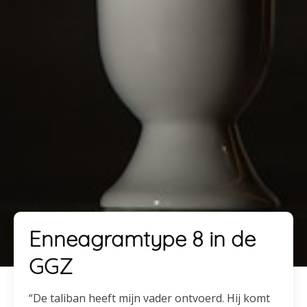
Enneagramtype 8 in de
GGZ
“De taliban heeft mijn vader ontvoerd. Hij komt