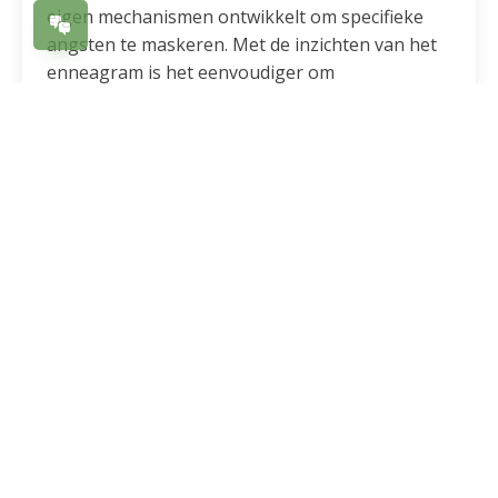
eigen mechanismen ontwikkelt om specifieke
angsten te maskeren. Met de inzichten van het
enneagram is het eenvoudiger om
gedragspatronen te doorzien en is het
makkelijker om aan te sluiten op onderliggende
behoeften.
Als je interesse hebt in dit onderwerp, kan je via
op deze pagina
https://wederkeriggroeien.nl/ggz/ de reader
‘verschillende persoonlijkheidsstructuren in de
GGZ’ opvragen.
Delen: