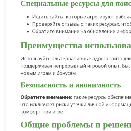
Специальные ресурсы для пои
Ищите сайты, которые агрегируют рабочи
Проверяйте отзывы о таких ресурсах, чт
Обратите внимание на обновление информ
Преимущества использова
Используйте альтернативные адреса сайта для
поддерживая непрерывный игровой опыт. Быст
новым играм и бонусам.
Безопасность и анонимность
Обратите внимание:
такие ресурсы обеспечи
что исключает риски утечки личной информац
комфорт при игре.
Общие проблемы и решени