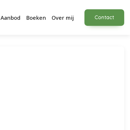
Aanbod
Boeken
Over mij
Contact