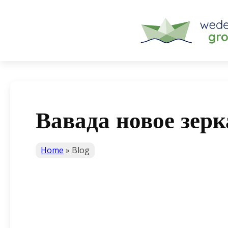
Вавада новое зерк
Home
»
Blog