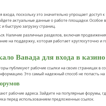
я входа, поскольку это значительно упрощает доступ к
найдете актуальные данные о работе площадки. Особое
и быструю загрузку страниц.
ся. Наличие различных разделов, включая продвижения
ие на поддержку, которая работает круглосуточно и г
кало Вавада для входа в казино
ры публикуют рабочие ссылки на своих страницах в соц
информацию. Это самый надежный способ не попасть на
форумов
ют рабочие адреса. Зайдите на популярные форумы, гд
ика перед использованием предложенных ссылок.