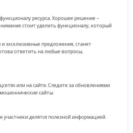
 функционалу ресурса. Хорошее решение –
 внимание стоит уделить функционалу, который
 и эксклюзивные предложения, станет
отова ответить на любые вопросы,
сетях или на сайте. Следите за обновлениями
 мошеннические сайты.
е участники делятся полезной информацией.