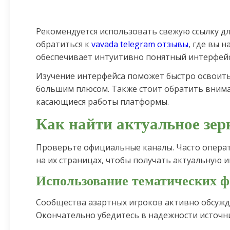
Рекомендуется использовать свежую ссылку дл
обратиться к
vavada telegram отзывы
, где вы 
обеспечивает интуитивно понятный интерфейс 
Изучение интерфейса поможет быстро освоить
большим плюсом. Также стоит обратить вниман
касающиеся работы платформы.
Как найти актуальное зер
Проверьте официальные каналы. Часто операто
на их страницах, чтобы получать актуальную 
Использование тематических 
Сообщества азартных игроков активно обсужда
Окончательно убедитесь в надежности источн