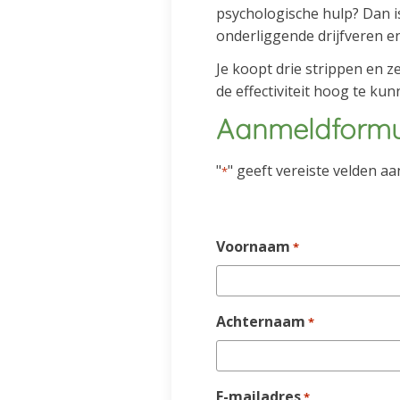
psychologische hulp? Dan is
onderliggende drijfveren e
Je koopt drie strippen en z
de effectiviteit hoog te ku
Aanmeldformu
"
" geeft vereiste velden aa
*
Voornaam
*
Achternaam
*
E-mailadres
*